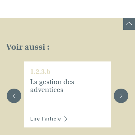
Voir aussi :
1.2.3.b
1.
La gestion des
La
adventices
Lire l'article
Li