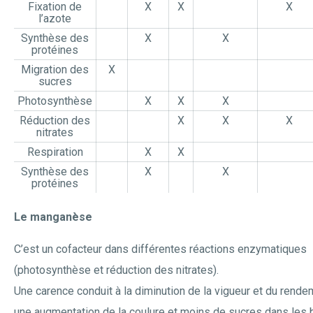
Fixation de
X
X
X
l’azote
Synthèse des
X
X
protéines
Migration des
X
sucres
Photosynthèse
X
X
X
Réduction des
X
X
X
nitrates
Respiration
X
X
Synthèse des
X
X
protéines
Le manganèse
C’est un cofacteur dans différentes réactions enzymatiques
(photosynthèse et réduction des nitrates).
Une carence conduit à la diminution de la vigueur et du rende
une augmentation de la coulure et moins de sucres dans les 