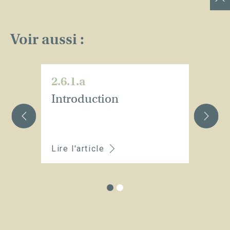
Voir aussi :
2.6.1.a
2.
Introduction
Qu
e
a
Lire l'article
Li