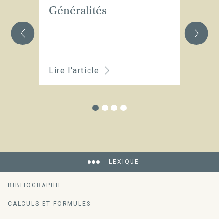
Généralités
Qu
c
pa
v
Lire l'article
Li
LEXIQUE
BIBLIOGRAPHIE
CALCULS ET FORMULES