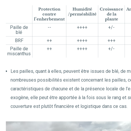
Protection
Humidité
Croissance
Am
contre
/perméabilité
de la
l'enherbement
plante
Paille de
--
++++
+/-
blé
BRF
++
++++
+++
Paille de
++
++++
+/-
miscanthus
Les pailles, quant à elles, peuvent être issues de blé, de 
nombreuses possibilités existent concernant les pailles, 
caractéristiques de chacune et de la présence locale de l’
exogène, elle peut être apportée à la fois sous le rang et sur
couverture est plutôt financière et logistique dans ce cas.