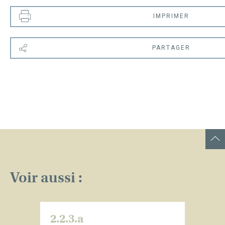
IMPRIMER
PARTAGER
Voir aussi :
2.2.3.a
2.