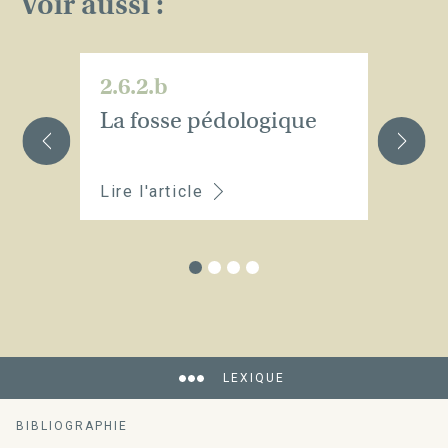
Voir aussi :
2.6.2.b
2.
La fosse pédologique
L’
Lire l'article
Li
LEXIQUE
BIBLIOGRAPHIE