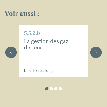
Voir aussi :
5.5.2.b
5.
La gestion des gaz
L
dissous
Lire l'article
Li