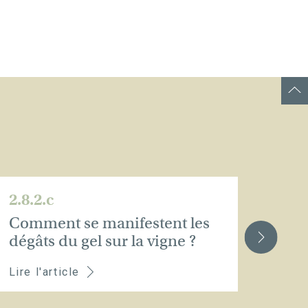
2.8.2.c
2.8.
Comment se manifestent les
Quel
dégâts du gel sur la vigne ?
prév
Lire l'article
Lire 