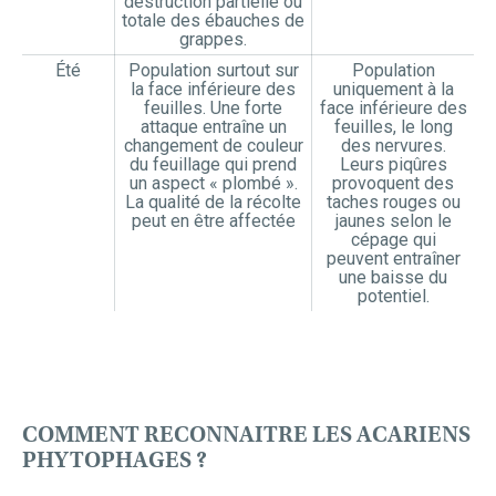
destruction partielle ou
totale des ébauches de
grappes.
Été
Population surtout sur
Population
la face inférieure des
uniquement à la
feuilles. Une forte
face inférieure des
attaque entraîne un
feuilles, le long
changement de couleur
des nervures.
du feuillage qui prend
Leurs piqûres
un aspect « plombé ».
provoquent des
La qualité de la récolte
taches rouges ou
peut en être affectée
jaunes selon le
cépage qui
peuvent entraîner
une baisse du
potentiel.
COMMENT RECONNAITRE LES ACARIENS
PHYTOPHAGES ?