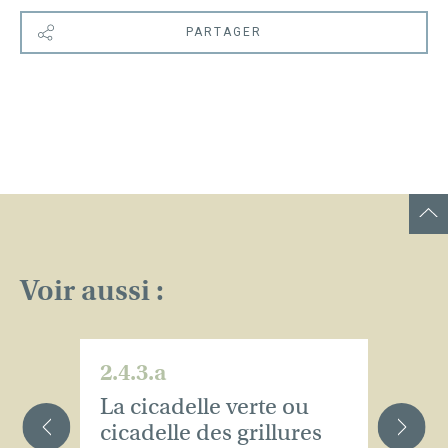
PARTAGER
Voir aussi :
2.4.3.a
2.
La cicadelle verte ou
L
cicadelle des grillures