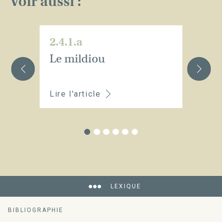
Voir aussi :
2.4.1.a
2.
Le mildiou
L
Lire l'article
Li
LEXIQUE
BIBLIOGRAPHIE