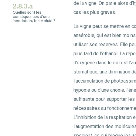
de la vigne. On parle alors d’
2.8.3.a
cas les plus graves.
Quelles sont les
conséquences d’une
inondation/forte pluie ?
La vigne peut se mettre en c
anaérobie, qui est bien moins 
utiliser ses réserves. Elle peu
plus tard de l’éthanol. La ré
d’oxygène dans le sol est l’a
stomatique, une diminution d
l’accumulation de photoassimi
hypoxie ou d’une anoxie, l’én
suffisante pour supporter le
nécessaires au fonctionneme
L’inhibition de la respiratio
l’augmentation des molécule
species), ce qui bloque les a