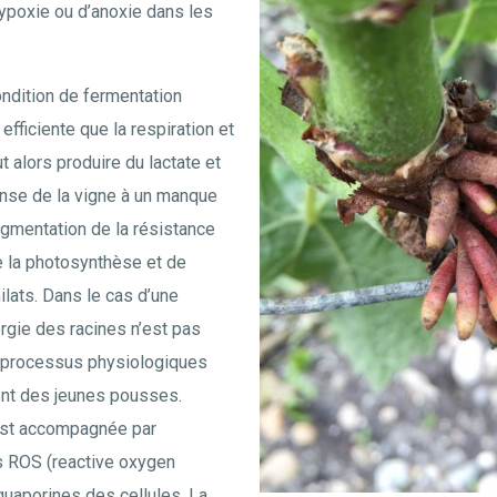
hypoxie ou d’anoxie dans les
ondition de fermentation
efficiente que la respiration et
t alors produire du lactate et
ponse de la vigne à un manque
ugmentation de la résistance
e la photosynthèse et de
lats. Dans le cas d’une
ergie des racines n’est pas
s processus physiologiques
nt des jeunes pousses.
n est accompagnée par
s ROS (reactive oxygen
quaporines des cellules. La