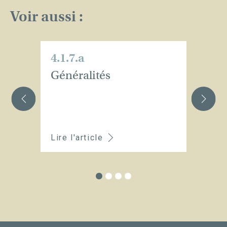
Voir aussi :
4.1.7.a
4.
Généralités
C
q
se
p
Lire l'article
Li