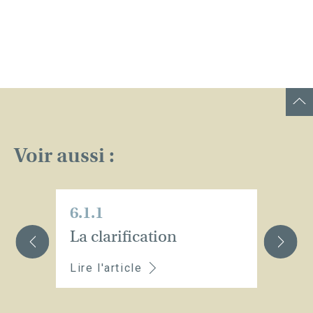
Voir aussi :
6.1.1
6.
La clarification
La
Lire l'article
Li