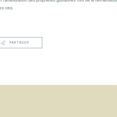
et l’amélioration des propriétés gustatives font de la fermentati
es vins.
PARTAGER