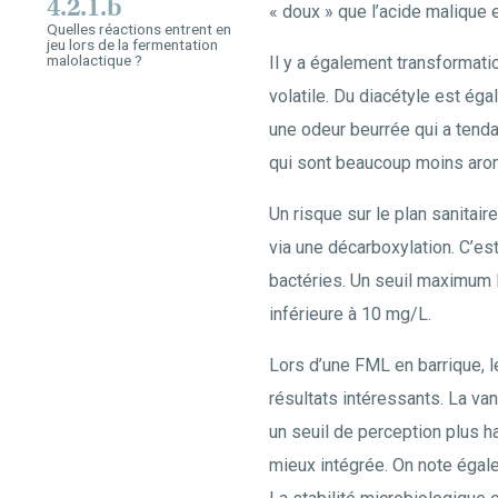
4.2.1.b
« doux » que l’acide malique e
Quelles réactions entrent en
jeu lors de la fermentation
malolactique ?
Il y a également transformatio
volatile. Du diacétyle est éga
une odeur beurrée qui a tenda
qui sont beaucoup moins aro
Un risque sur le plan sanitair
via une décarboxylation. C’es
bactéries. Un seuil maximum l
inférieure à 10 mg/L.
Lors d’une FML en barrique, l
résultats intéressants. La van
un seuil de perception plus ha
mieux intégrée. On note égale