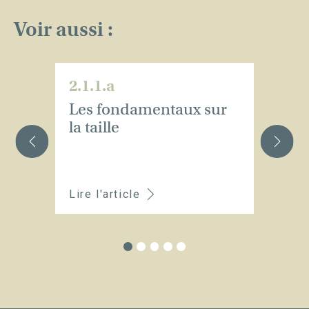
Voir aussi :
2.1.1.a
2.
Les fondamentaux sur
Qu
la taille
te
p
p
Lire l'article
Li