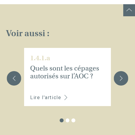
Voir aussi :
1.4.1.a
1.
Quels sont les cépages
Q
autorisés sur l’AOC ?
ad
pa
Lire l'article
Li