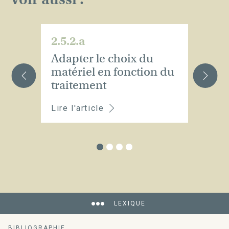
2.5.2.a
2.
Adapter le choix du
C
matériel en fonction du
l
traitement
Lire l'article
Li
LEXIQUE
BIBLIOGRAPHIE