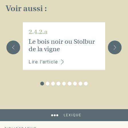
Voir aussi :
2.4.2.a
2.
Le bois noir ou Stolbur
L
de la vigne
Lire l'article
Li
LEXIQUE